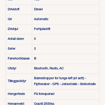
Drivstoff
Diesel
Gir
Automatic
Drivhjul
Forhjulsdrift
Antall dører
5
Seter
3
Førerkortklasse
B
Utstyr
Bluetooth, Radio, AC
Bærestropper for tunge løft (et sett) -
Tilleggsutstyr
Flytteesker - GPS - Jekketralle - Sekketralle
Hengerfeste
På forespørsel
Hengervekt
Opptil 2500kg