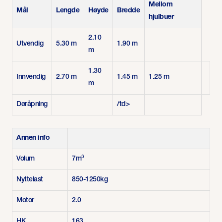
Mellom
Mål
Lengde
Høyde
Bredde
hjulbuer
2.10
Utvendig
5.30 m
1.90 m
m
1.30
Innvendig
2.70 m
1.45 m
1.25 m
m
Døråpning
/td>
Annen info
Volum
7m³
Nyttelast
850-1250kg
Motor
2.0
HK
163