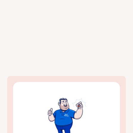
Holder dere åpent i helgene?