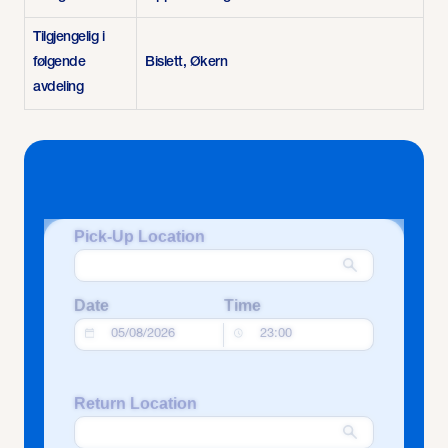
Tilgjengelig i
følgende
Bislett, Økern
avdeling