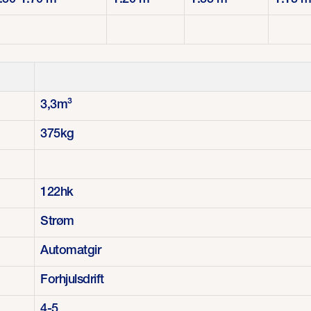
.50-1.70 m
1.20 m
1.55 m
1.15 
3,3m³
375kg
122hk
Strøm
Automatgir
Forhjulsdrift
4-5