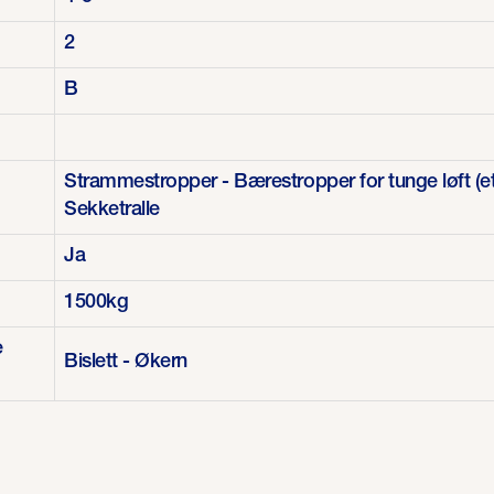
2
B
Strammestropper - Bærestropper for tunge løft (et s
Sekketralle
Ja
1500kg
e
Bislett - Økern