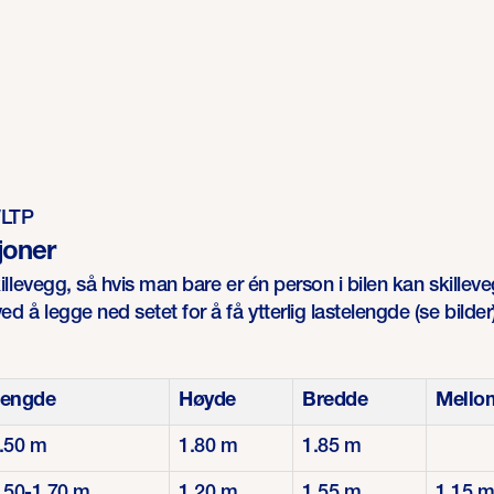
WLTP
joner
illevegg, så hvis man bare er én person i bilen kan skille
d å legge ned setet for å få ytterlig lastelengde (se bilder
engde
Høyde
Bredde
Mellom
.50 m
1.80 m
1.85 m