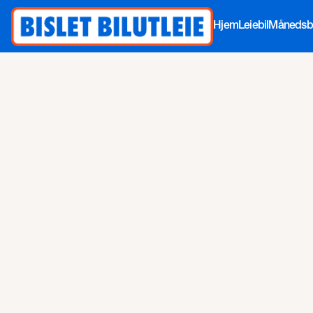
Hjem
Leiebil
Månedsbi