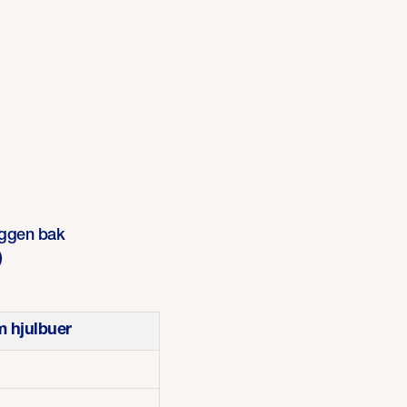
veggen bak
)
 hjulbuer