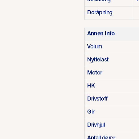
Innvendig
1
Døråpning
Annen info
Volum
Nyttelast
Motor
HK
Drivstoff
Gir
Drivhjul
Antall dører