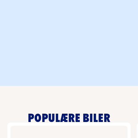
Mellomstor elektrisk sedan
MELLOMSTOR ELEKTRISK SEDAN
This is some text inside of a div block.
POPULÆRE BILER