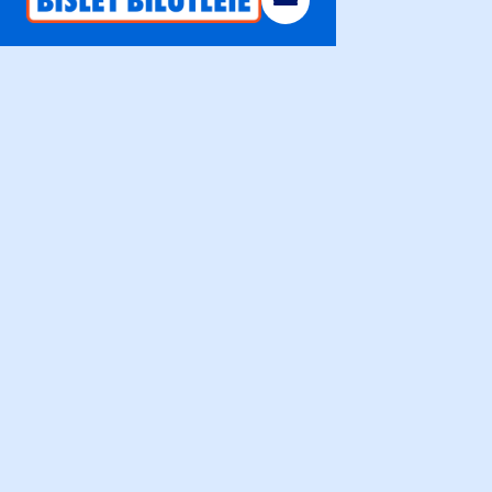
Alle
Minibuss
Varebil