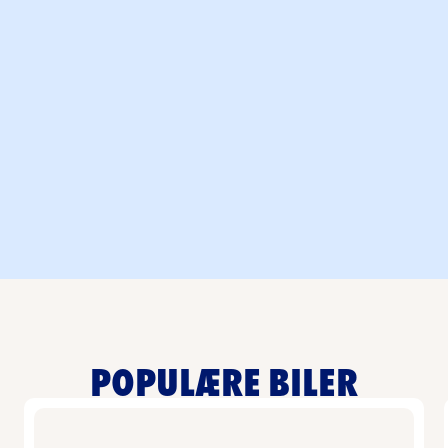
Mellomstor elektrisk sedan
MELLOMSTOR ELEKTRISK SEDAN
This is some text inside of a div block.
POPULÆRE BILER